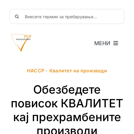
Skip
to
Search
content
for:
МЕНИ
Почетна
За нас
HACCP
•
Квалитет на производи
Новости
Објави
Обезбедете
ЧППрашања
повисок КВАЛИТЕТ
Соработка
кај прехрамбените
производи