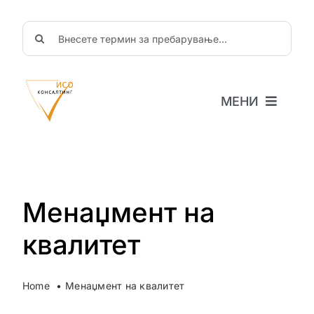
Skip
to
Search
content
for:
МЕНИ
Почетна
За нас
Новости
Објави
Менаџмент на
ЧППрашања
квалитет
Соработка
Home
Менаџмент на квалитет