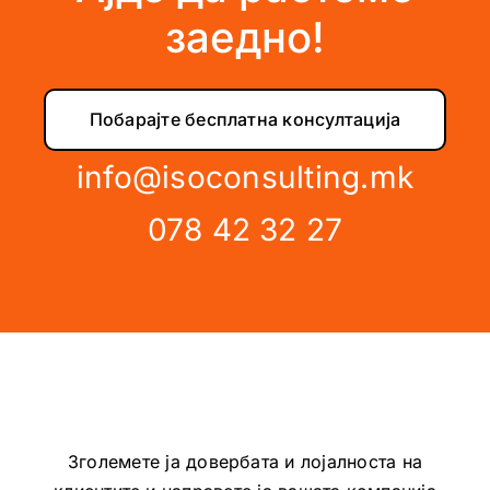
заедно!
Побарајте бесплатна консултација
info@isoconsulting.mk
078 42 32 27
Зголемете ја довербата и лојалноста на