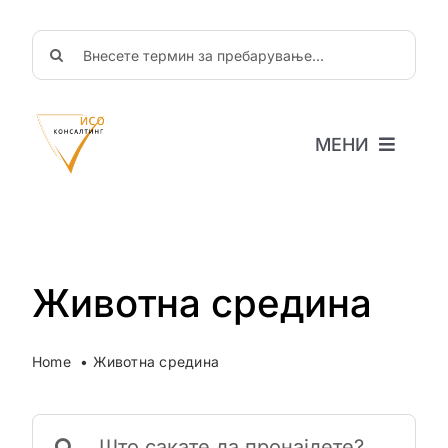
Skip
to
Search
content
for:
МЕНИ
Почетна
За нас
Новости
Објави
Животна средина
ЧППрашања
Соработка
Home
Животна средина
Search