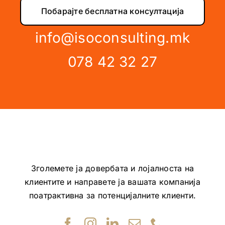
Побарајте бесплатна консултација
info@isoconsulting.mk
078 42 32 27
Зголемете ја довербата и лојалноста на
клиентите и направете ја вашата компанија
поатрактивна за потенцијалните клиенти.