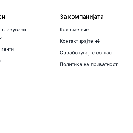
си
За компанијата
оставувани
Кои сме ние
а
Контактирајте нè
иенти
Соработувајте со нас
и
Политика на приватност