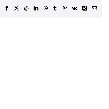
Facebook
X
Reddit
LinkedIn
WhatsApp
Tumblr
Pinterest
Vk
Xing
Email