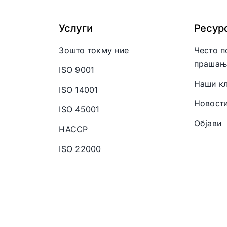
Услуги
Ресур
Зошто токму ние
Често п
прашањ
ISO 9001
Наши кл
ISO 14001
Новост
ISO 45001
Објави
HACCP
ISO 22000