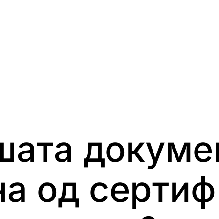
шата докумен
а од серти