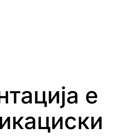
тација е
фикациски