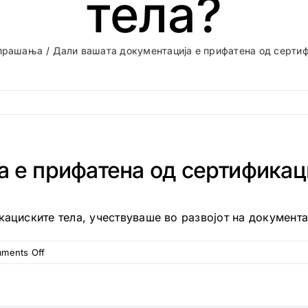
тела?
прашања
Дали вашата документација е прифатена од серти
а е прифатена од сертификац
кациските тела, учествуваше во развојот на документа
on
ments Off
Дали
вашата
документација