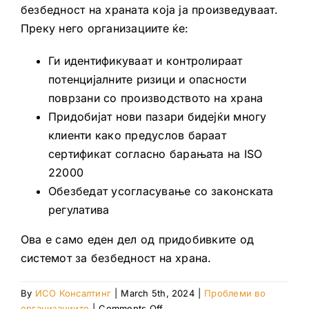
безбедност на храната која ја произведуваат.
Преку него организациите ќе:
Ги идентификуваат и контролираат
потенцијалните ризици и опасности
поврзани со производството на храна
Придобијат нови пазари бидејќи многу
клиенти како предуслов бараат
сертификат согласно барањата на ISO
22000
Обезбедат усогласување со законската
регулатива
Ова е само еден дел од придобивките од
системот за безбедност на храна.
By
ИСО Консалтинг
|
March 5th, 2024
|
Проблеми во
on
организациите
|
Comments Off