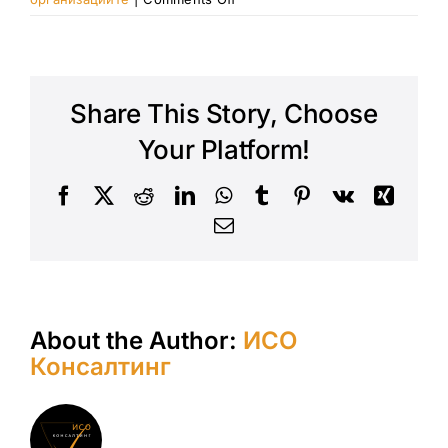
Сакаме
да
го
унапредиме
Share This Story, Choose
нивото
на
Your Platform!
безбедност
на
Facebook
X
Reddit
LinkedIn
WhatsApp
Tumblr
Pinterest
Vk
Xing
храната
која
Email
ја
произведуваме
About the Author:
ИСО
Консалтинг