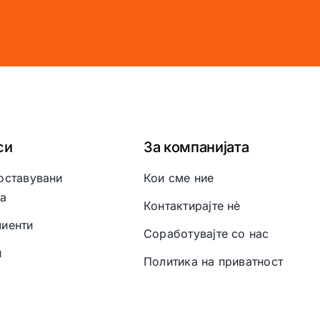
си
За компанијата
оставувани
Кои сме ние
а
Контактирајте нè
иенти
Соработувајте со нас
и
Политика на приватност