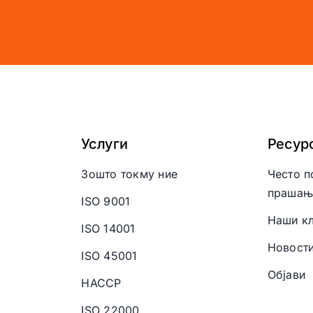
Услуги
Ресур
Зошто токму ние
Често п
прашањ
ISO 9001
Наши кл
ISO 14001
Новост
ISO 45001
Објави
HACCP
ISO 22000