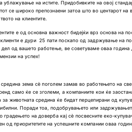
а ублажување на истите. Придобивките на овој станда
етот се широко препознаени затоа што во центарот на 
твото на клиентите.
нтите е од основна важност бидејќи врз основа на по
клиенти е дури 25 пати поскапо од задржување на пос
е дел од вашето работење, ве советуваме оваа година
мензии на успех!
 средина зема сè поголем замав во работењето на све
тренд само ќе се зголеми, а компаниите кои ќе заоста
а за животната средина ќе бидат перцепирани од купу
ибилни. Поради тоа, подобрувањето или задржувањет
о градењето на доверба кај сè посвесните еко-купувач
ден од приоритетите на успешните компании оваа годин