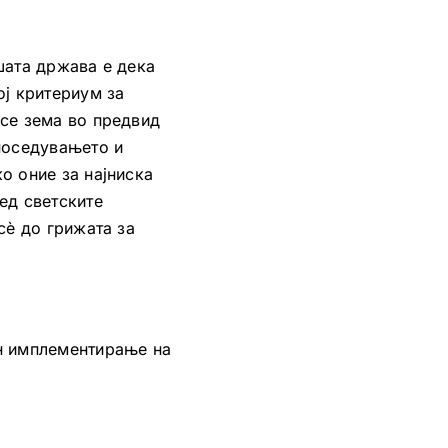
шата држава е дека
ој критериум за
 се зема во предвид
 поседувањето и
о оние за најниска
ед светските
сè до грижата за
он имплементирање на
!