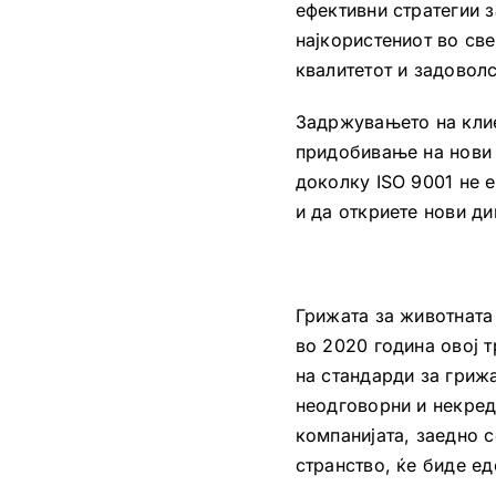
ефективни стратегии з
најкористениот во св
квалитетот и задоволс
Задржувањето на клие
придобивање на нови 
доколку ISO 9001 не 
и да откриете нови ди
Грижата за животната
во 2020 година овој 
на стандарди за гриж
неодговорни и некред
компанијата, заедно с
странство, ќе биде е