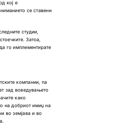
рд кој е
вниманието се ставени
следните студии,
тоечките. Затоа,
 да го имплементирате
тските компании, па
нат зад воведувањето
вачите како
о на добриот имиџ на
и во земјава и во
а.