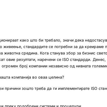
ционираат како што би требало, значи дека недостасув
то живеење, стандардите се потребни за да креираме
а животна средина. Кога станува збор за бизнис свето
сат овие резултати, наречени се ISO стандарди. Денес,
 огромен број компании независно од нивната големи
 вашта компанија во оваа целина?
ри причини зошто треба да ги имплементирате ISO ста
и преку подобрени системи и процедури