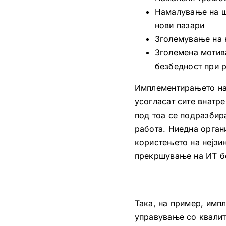
Намалување на шт
нови пазари
Зголемување на 
Зголемена мотива
безбедност при р
Имплементирањето на 
усогласат сите внатр
под тоа се подразбир
работа. Ниедна орган
користењето на нејзи
прекршување на ИТ бе
Така, на пример, имп
управување со квалит