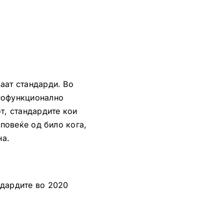
аат стандарди. Во
 пофункционално
т, стандардите кои
 повеќе од било кога,
на.
ндардите во 2020