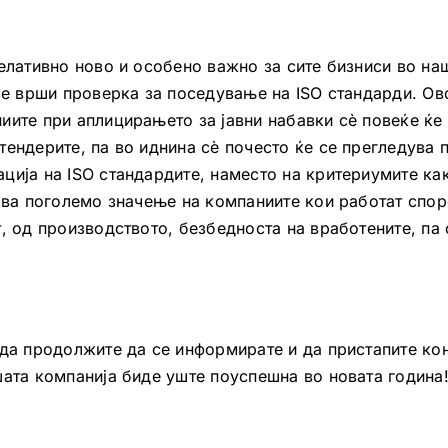
релативно ново и особено важно за сите бизниси во на
 се врши проверка за поседување на ISO стандарди. Ов
иите при аплицирањето за јавни набавки сè повеќе ќе
тендерите, па во иднина сè почесто ќе се прегледува
ција на ISO стандардите, наместо на критериумите как
дава поголемо значење на компаниите кои работат спор
, од производството, безбедноста на вработените, па 
 да продолжите да се информирате и да пристапите к
шата компанија биде уште поуспешна во новата година