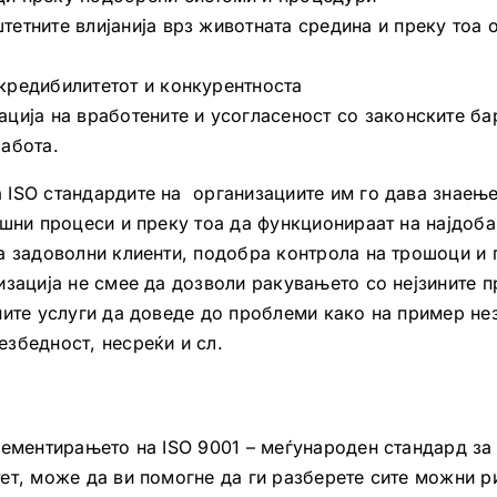
етните влијанија врз животната средина и преку тоа 
кредибилитетот и конкурентноста
ција на вработените и усогласеност со законските ба
абота.
ISO стандардите на организациите им го дава знаење
ешни процеси и преку тоа да функционираат на најдоба
а задоволни клиенти, подобра контрола на трошоци и 
изација не смее да дозволи ракувањето со нејзините 
ните услуги да доведе до проблеми како на пример не
збедност, несреќи и сл.
лементирањето на ISO 9001 – меѓународен стандард за
ет, може да ви помогне да ги разберете сите можни р