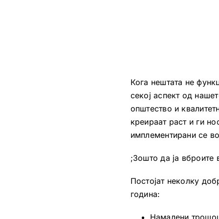
Кога нештата не функ
секој аспект од наше
општество и квалитетн
креираат раст и ги но
имплементирани се во
;Зошто да ја вброите
Постојат неколку доб
година:
Намалени трошоц