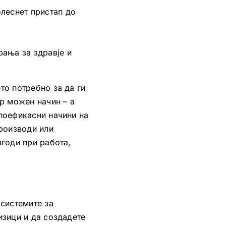
олеснет пристап до
рања за здравје и
то потребно за да ги
р можен начин – а
поефикасни начини на
производи или
згоди при работа,
 системите за
изици и да создадете