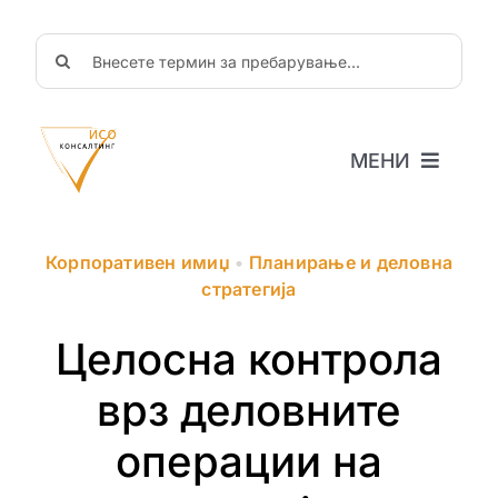
Skip
to
Search
content
for:
МЕНИ
Почетна
За нас
Корпоративен имиџ
•
Планирање и деловна
Новости
стратегија
Објави
Целосна контрола
ЧППрашања
Соработка
врз деловните
операции на