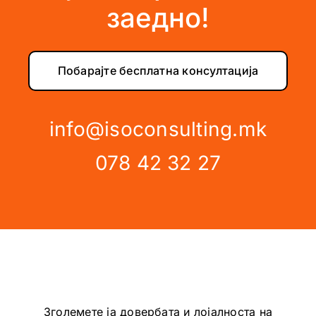
заедно!
Побарајте бесплатна консултација
info@isoconsulting.mk
078 42 32 27
Зголемете ја довербата и лојалноста на