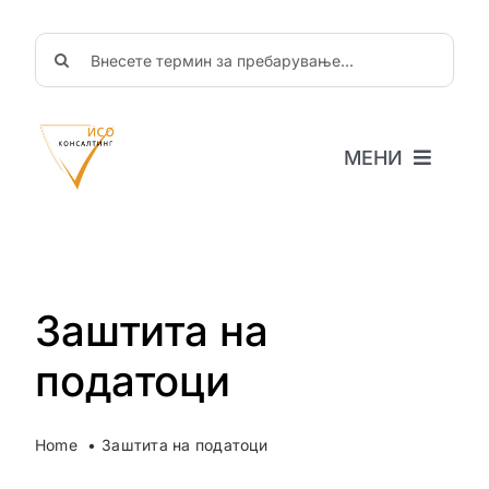
Skip
to
Search
content
for:
МЕНИ
Почетна
За нас
Новости
Објави
Заштита на
ЧППрашања
податоци
Соработка
Home
Заштита на податоци