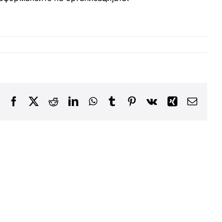
Facebook
X
Reddit
LinkedIn
WhatsApp
Tumblr
Pinterest
Vk
Xing
Email