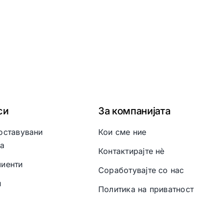
си
За компанијата
оставувани
Кои сме ние
а
Контактирајте нè
иенти
Соработувајте со нас
и
Политика на приватност