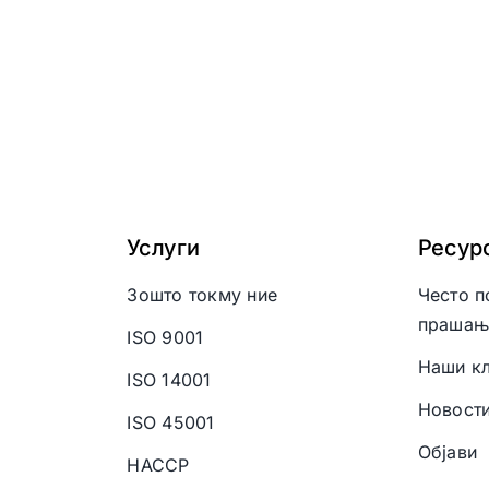
Услуги
Ресур
Зошто токму ние
Често п
прашањ
ISO 9001
Наши кл
ISO 14001
Новост
ISO 45001
Објави
HACCP