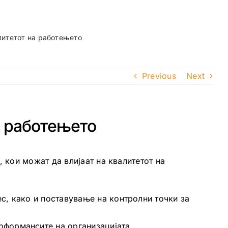
литетот на работењето
Previous
Next
а работењето
 кои можат да влијаат на квалитетот на
ес, како и поставување на контролни точки за
рформансите на организацијата.