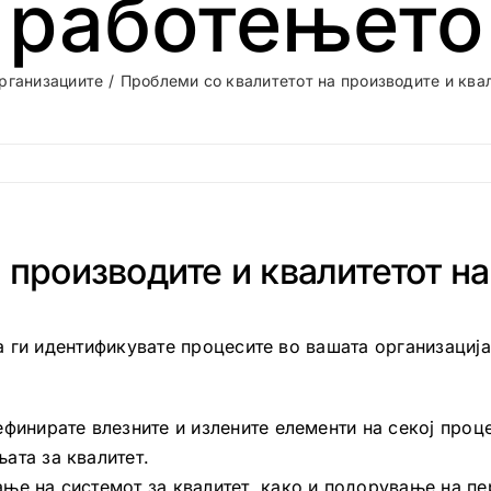
работењето
рганизациите
Проблеми со квалитетот на производите и ква
 производите и квалитетот н
 ги идентификувате процесите во вашата организација,
ефинирате влезните и излените елементи на секој проц
ата за квалитет.
ње на системот за квалитет, како и подорување на пе