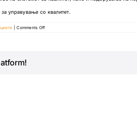
 за управување со квалитет.
on
ациите
|
Comments Off
Проблеми
со
квалитетот
на
latform!
производите
и
квалитетот
на
работењето