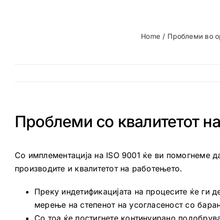
Home
Проблеми во о
Проблеми со квалитетот на
Со имплементација на ISO 9001 ќе ви помогнеме да
производите и квалитетот на работењето.
Преку индетификацијата на процесите ќе ги д
мерење на степенот на усогласеност со барањ
Со тоа ќе постигнете континуирано подобрува