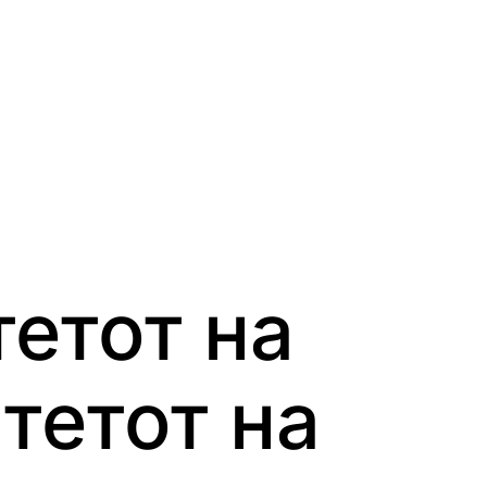
етот на
тетот на