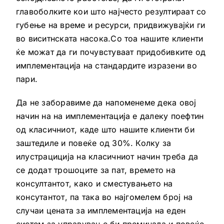
главоболките кои што најчесто резултираат со
губење на време и ресурси, придвижувајќи ги
во виситнската насока.Со тоа нашите клиенти
ќе можат да ги почувстуваат придобивките од
имплементација на стандардите изразени во
пари.
Да не заборавиме да напоменеме дека овој
начин на на имплементација е далеку поефтин
од класичниот, каде што нашите клиенти би
заштедиле и повеќе од 30%. Колку за
илустрациција на класичниот начин треба да
се додат трошоците за пат, времето на
консултантот, како и сместувањето на
консутантот, па така во најгомелем број на
случаи цената за имплементација на еден
систем за управување би преминала и повеќе