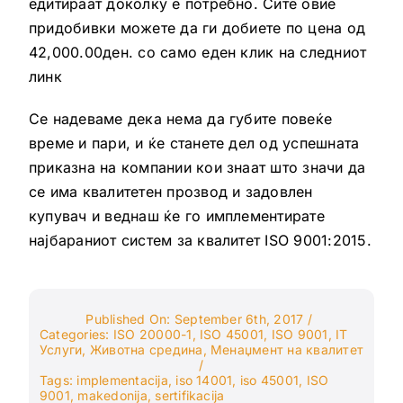
едитираат доколку е потребно. Сите овие
придобивки можете да ги добиете по цена од
42,000.00ден. со само еден клик на следниот
линк
Се надеваме дека нема да губите повеќе
време и пари, и ќе станете дел од успешната
приказна на компании кои знаат што значи да
се има квалитетен прозвод и задовлен
купувач и веднаш ќе го имплементирате
најбараниот систем за квалитет ISO 9001:2015.
Published On: September 6th, 2017
/
Categories:
ISO 20000-1
,
ISO 45001
,
ISO 9001
,
IT
Услуги
,
Животна средина
,
Менаџмент на квалитет
/
Tags:
implementacija
,
iso 14001
,
iso 45001
,
ISO
9001
,
makedonija
,
sertifikacija