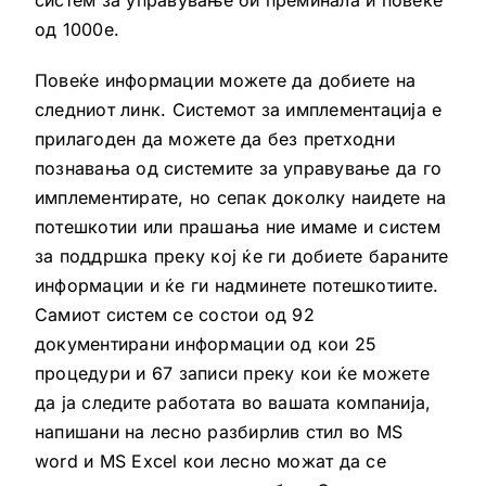
од 1000е.
Повеќе информации можете да добиете на
следниот линк. Системот за имплементација е
прилагоден да можете да без претходни
познавања од системите за управување да го
имплементирате, но сепак доколку наидете на
потешкотии или прашања ние имаме и систем
за поддршка преку кој ќе ги добиете бараните
информации и ќе ги надминете потешкотиите.
Самиот систем се состои од 92
документирани информации од кои 25
процедури и 67 записи преку кои ќе можете
да ја следите работата во вашата компанија,
напишани на лесно разбирлив стил во MS
word и MS Excel кои лесно можат да се