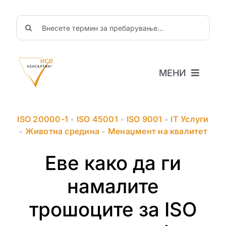
Skip
to
Search
content
for:
МЕНИ
Почетна
За нас
ISO 20000-1
•
ISO 45001
•
ISO 9001
•
IT Услуги
Новости
•
Животна средина
•
Менаџмент на квалитет
Објави
Еве како да ги
ЧППрашања
Соработка
намалите
трошоците за ISO