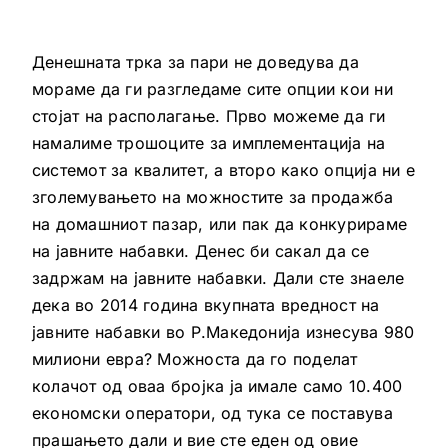
Денешната трка за пари не доведува да
мораме да ги разгледаме сите опции кои ни
стојат на располагање. Прво можеме да ги
намалиме трошоците за имплементација на
системот за квалитет, а второ како опција ни е
зголемувањето на можностите за продажба
на домашниот пазар, или пак да конкурираме
на јавните набавки. Денес би сакал да се
задржам на јавните набавки. Дали сте знаеле
дека во 2014 година вкупната вредност на
јавните набавки во Р.Македонија изнесува 980
милиони евра? Можноста да го поделат
колачот од оваа бројка ја имале само 10.400
економски оператори, од тука се поставува
прашањето дали и вие сте еден од овие