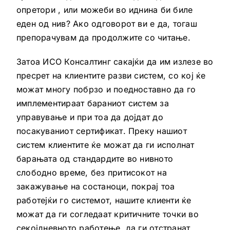
опретори , или можеби во иднина би биле
еден од нив? Ако одговорот ви е да, тогаш
препорачувам да продолжите со читање.
Затоа ИСО Консалтинг сакајќи да им излезе во
пресрет на клиентите разви систем, со кој ќе
можат многу побрзо и поедноставно да го
имплементираат бараниот систем за
управување и при тоа да дојдат до
посакуваниот сертификат. Преку нашиот
систем клиентите ќе можат да ги исполнат
барањата од стандардите во нивното
слободно време, без притисокот на
закажување на состаноци, покрај тоа
работејќи го системот, нашите клиенти ќе
можат да ги согледаат критичните точки во
секојдневното работење, да ги отстранат